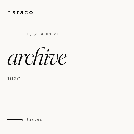
naraco
blog ／ archive
archive
mac
articles