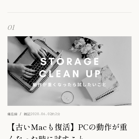
01
備忘録 / 雑記
2020.06.02
約2分
【古いMacも復活】PCの動作が重
くなった時に試すこと