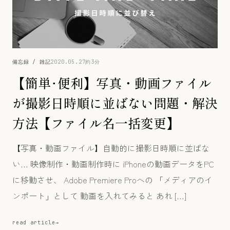
備忘録 / 雑記
2020.05.27
約3分
【簡単･便利】写真・動画ファイル
が撮影日時順に並ばない問題・解決
方法【ファイル名一括変更】
【写真・動画ファイル】自動的に撮影日時順に並ばな
い… 映像制作・動画制作時に iPhoneの動画データをPC
に移動させ、 Adobe Premiere Proへの 「メディアのイ
ンポート」として 動画を入れてみると あれ […]
read article