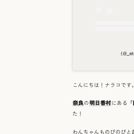
(@_a
こんにちは！ナラコです
奈良
の
明日香村
にある『
た！
わんちゃんものびのびと