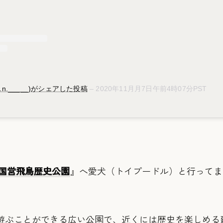
k.n._____)がシェアした投稿
–
2020年11月月7日午前4時07分PST
。
国営飛鳥歴史公園
』へ愛犬（トイプードル）と行ってま
遊ぶことができる広い公園で、近くには歴史を楽しめる