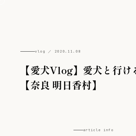
naraco
vlog ／ 2020.11.08
【愛犬Vlog】愛犬と行
【奈良 明日香村】
article info