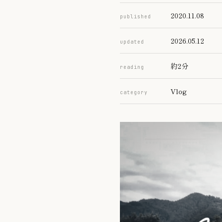
2020.11.08
published
2026.05.12
updated
約2分
reading
Vlog
category