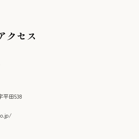
アクセス
園
平田538
o.jp/