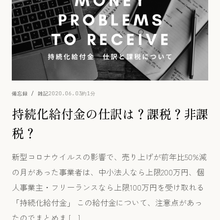
備忘録 / 雑記
2020.06.03
約1分
持続化給付金の仕訳は？課税？非課
税？
新型コロナウイルスの影響で、売り上げが前年比50%減
の月があった事業者は、中小法人なら上限200万円、個
人事業主・フリーランスなら上限100万円を受け取れる
「持続化給付金」 この給付金について、注意点があっ
たのでまとめま […]