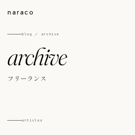
naraco
blog ／ archive
archive
フリーランス
articles